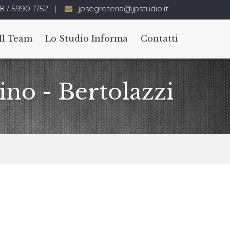
8 / 5990 1752
jpsegreteria@jpstudio.it
Il Team
Lo Studio Informa
Contatti
ino - Bertolazzi