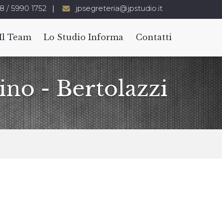
8 / 5990 1752
jpsegreteria@jpstudio.it
Il Team
Lo Studio Informa
Contatti
ino - Bertolazzi