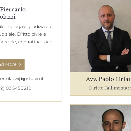
 Piercarlo
olazzi
lenza legale, giudiziale e
udiziale. Diritto civile e
rciale, contrattualistica
ad More
ertolazzi@jpstudio.it
Avv. Paolo Orfa
39) 02 5456 210
Diritto Fallimentar