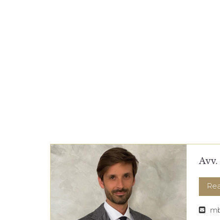
Avv.
Re
mb