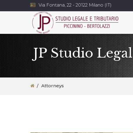
Via Fontana, 22 - 20122 Milano (IT)
JP Studio Legal
Attorneys