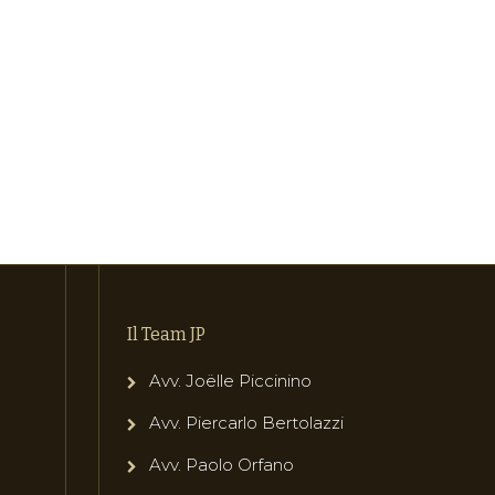
Il Team JP
Avv. Joëlle Piccinino
Avv. Piercarlo Bertolazzi
Avv. Paolo Orfano