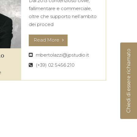
Dal 2013 contenzioso civile,
fallimentare e commerciale,
oltre che supporto nell’ambito
dei proced
Read More
Chiedi di essere richiamato
mbertolazzi@jpstudio.it
no
(+39) 02 5456 210
e