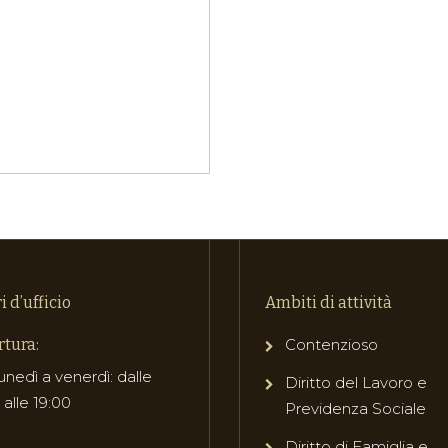
i d’ufficio
Ambiti di attività
tura:
Contenzioso
unedì a venerdì: dalle
Diritto del Lavoro e
 alle 19:00
Previdenza Sociale
Diritto di Famiglia e