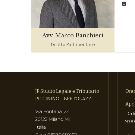
Avv. Marco Banchieri
Diritto Fallimentare
JP Studio Legale e Tributario
Orar
PICCININO – BERTOLAZZI
Aper
Via Fontana, 22
Da l
20122 Milano MI
9:00
Italia
P.Iva 06960430152