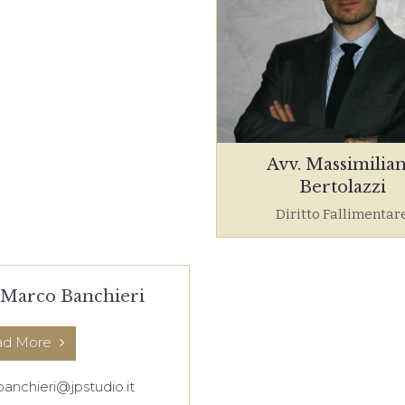
Avv. Massimilia
Bertolazzi
Diritto Fallimentar
 Marco Banchieri
ad More
anchieri@jpstudio.it