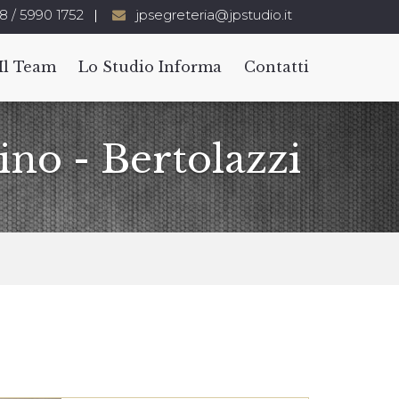
8 / 5990 1752
jpsegreteria@jpstudio.it
Il Team
Lo Studio Informa
Contatti
ino - Bertolazzi