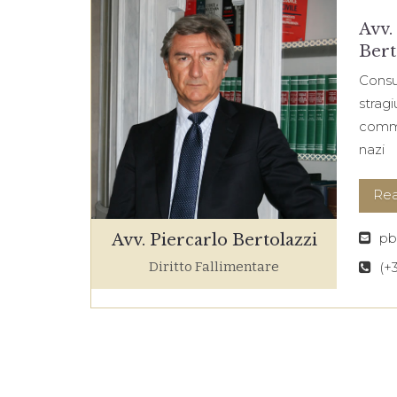
Avv.
Bert
Consu
stragi
comme
nazi
Re
pb
Avv. Piercarlo Bertolazzi
(+
Diritto Fallimentare