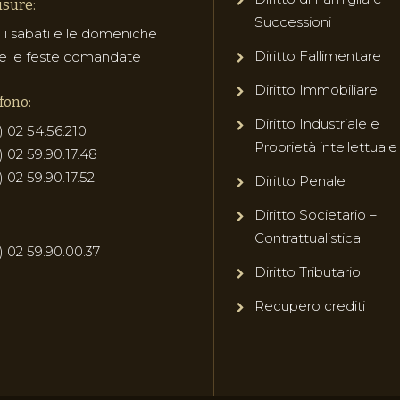
sure:
Successioni
i i sabati e le domeniche
Diritto Fallimentare
e le feste comandate
Diritto Immobiliare
fono:
Diritto Industriale e
) 02 54.56.210
Proprietà intellettuale
) 02 59.90.17.48
) 02 59.90.17.52
Diritto Penale
Diritto Societario –
Contrattualistica
) 02 59.90.00.37
Diritto Tributario
Recupero crediti