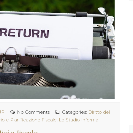
JP
No Comments
Categories:
Diritto del
rio e Pianificazione Fiscale
,
Lo Studio Informa