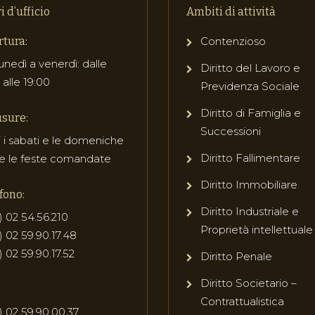
i d’ufficio
Ambiti di attività
tura:
Contenzioso
unedì a venerdì: dalle
Diritto del Lavoro e
 alle 19:00
Previdenza Sociale
Diritto di Famiglia e
sure:
Successioni
i i sabati e le domeniche
Diritto Fallimentare
e le feste comandate
Diritto Immobiliare
fono:
Diritto Industriale e
) 02 54.56.210
Proprietà intellettuale
) 02 59.90.17.48
) 02 59.90.17.52
Diritto Penale
Diritto Societario –
Contrattualistica
) 02 59.90.00.37