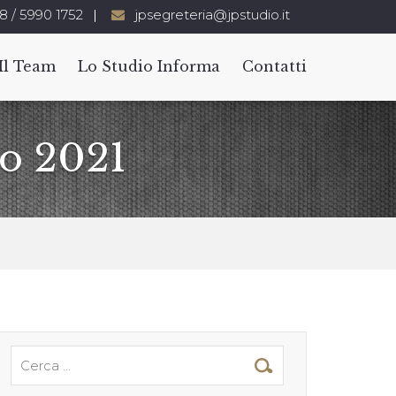
8 / 5990 1752
jpsegreteria@jpstudio.it
Il Team
Lo Studio Informa
Contatti
io 2021