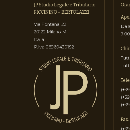
JP Studio Legale e Tributario
Orar
PICCININO – BERTOLAZZI
Aper
Via Fontana, 22
Da l
20122 Milano MI
9:00
Italia
P.Iva 06960430152
Chiu
Tutt
Tutt
Tele
(+39
(+39
(+39
Fax:
(+39