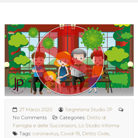
27 Marzo 2020
Segreteria Studio JP
No Comments
Categories:
Diritto di
Famiglia e delle Successioni
,
Lo Studio Informa
Tags:
coronavirus
,
Covid-19
,
Diritto Civile
,