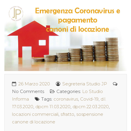
26 Marzo 2020
Segreteria Studio JP
No Comments
Categories:
Lo Studio
Informa
Tags:
coronavirus
,
Covid-19
,
d.l.
17.03.2020
,
dpcm 11.03.2020
,
dpcm 22.03.2020
,
locazioni commerciali
,
sfratto
,
sospensione
canone di locazione