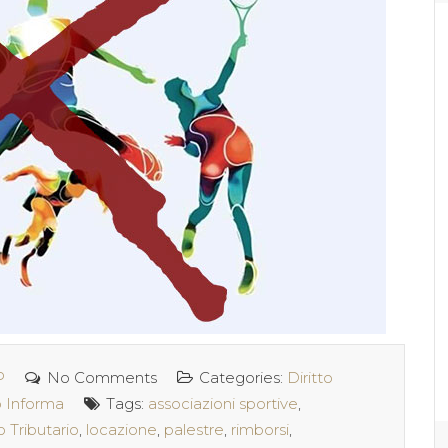
P
No Comments
Categories:
Diritto
o Informa
Tags:
associazioni sportive
,
o Tributario
,
locazione
,
palestre
,
rimborsi
,