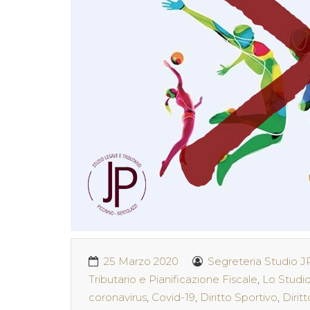
25 Marzo 2020
Segreteria Studio J
Tributario e Pianificazione Fiscale
,
Lo Studi
coronavirus
,
Covid-19
,
Diritto Sportivo
,
Diritt