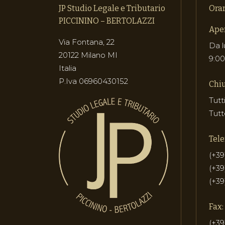
JP Studio Legale e Tributario
Orar
PICCININO – BERTOLAZZI
Aper
Via Fontana, 22
Da l
20122 Milano MI
9:00
Italia
P.Iva 06960430152
Chiu
Tutt
Tutt
Tele
(+39
(+39
(+39
Fax:
(+39