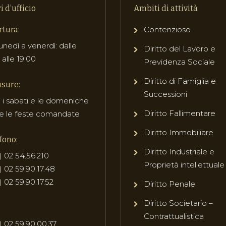
i d’ufficio
Ambiti di attività
tura:
Contenzioso
unedì a venerdì: dalle
Diritto del Lavoro e
 alle 19:00
Previdenza Sociale
Diritto di Famiglia e
sure:
Successioni
i i sabati e le domeniche
Diritto Fallimentare
e le feste comandate
Diritto Immobiliare
fono:
Diritto Industriale e
) 02 54.56.210
Proprietà intellettuale
) 02 59.90.17.48
) 02 59.90.17.52
Diritto Penale
Diritto Societario –
Contrattualistica
) 02 59.90.00.37