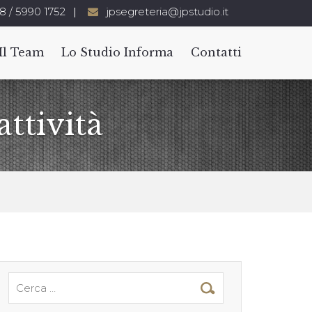
8 / 5990 1752
jpsegreteria@jpstudio.it
Il Team
Lo Studio Informa
Contatti
ttività