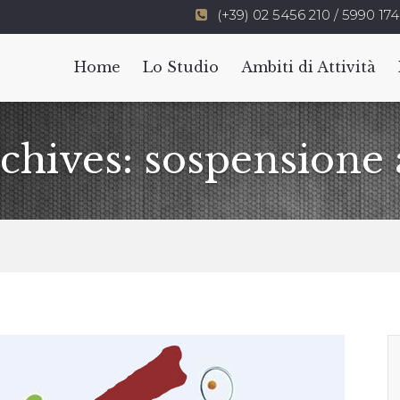
(+39) 02 5456 210 / 5990 174
Home
Lo Studio
Ambiti di Attività
chives: sospensione a