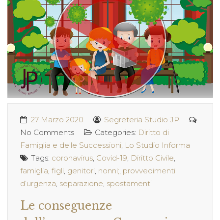
27 Marzo 2020
Segreteria Studio JP
No Comments
Categories:
Diritto di
Famiglia e delle Successioni
,
Lo Studio Informa
Tags:
coronavirus
,
Covid-19
,
Diritto Civile
,
famiglia
,
figli
,
genitori
,
nonni;
,
provvedimenti
d’urgenza
,
separazione
,
spostamenti
Le conseguenze